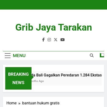
Skip
to
content
Grib Jaya Tarakan
MENU
BREAKING
Polda Bali Gagalkan Peredaran 1.284 Ekstasi di
4 Months Ago
NEWS
Home
bantuan hukum gratis