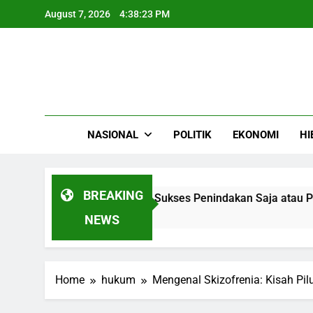
Skip
August 7, 2026
4:38:24 PM
to
content
NASIONAL
POLITIK
EKONOMI
HI
BREAKING
stasi di Kuta Selatan, Sukses Penindakan Saja atau Perlu Stra
NEWS
Home
hukum
Mengenal Skizofrenia: Kisah Pi