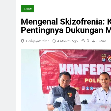
HUKUM
Mengenal Skizofrenia: K
Pentingnya Dukungan M
0
Gribjayatarakan
4 Months Ago
3 Mins