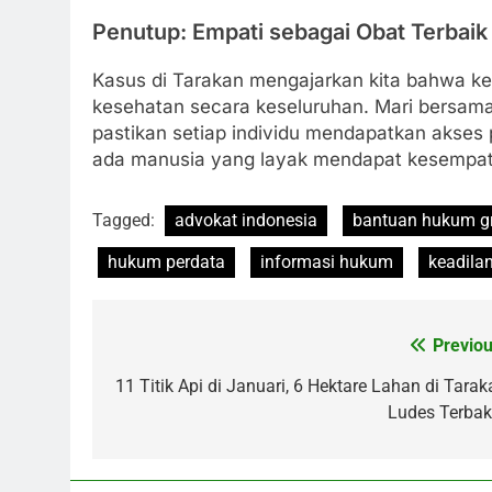
Penutup: Empati sebagai Obat Terbaik
Kasus di Tarakan mengajarkan kita bahwa ke
kesehatan secara keseluruhan. Mari bersama
pastikan setiap individu mendapatkan akses p
ada manusia yang layak mendapat kesempatan
Tagged:
advokat indonesia
bantuan hukum gr
hukum perdata
informasi hukum
keadila
Previou
Post
navigation
11 Titik Api di Januari, 6 Hektare Lahan di Tarak
Ludes Terbak