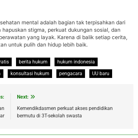
sehatan mental adalah bagian tak terpisahkan dari
 hapuskan stigma, perkuat dukungan sosial, dan
erawatan yang layak. Karena di balik setiap cerita,
 untuk pulih dan hidup lebih baik.
atis
berita hukum
hukum indonesia
n
konsultasi hukum
pengacara
UU baru
s:
Next:
an
Kemendikdasmen perkuat akses pendidikan
ar
bermutu di 3T-sekolah swasta