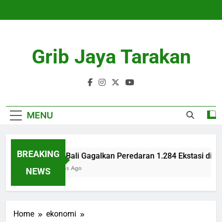
Skip
to
content
Grib Jaya Tarakan
MENU
BREAKING
Polda Bali Gagalkan Peredaran 1.284 Ekstasi di Ku
4 Months Ago
NEWS
Home
ekonomi