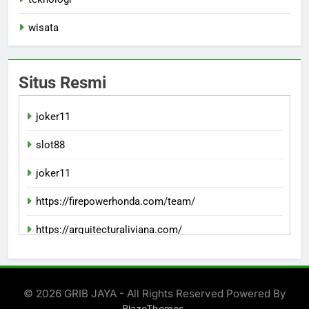
wisata
Situs Resmi
joker11
slot88
joker11
https://firepowerhonda.com/team/
https://arquitecturaliviana.com/
indowin 88jp
© 2026 GRIB JAYA - All Rights Reserved Powered By
.
BlazeThemes