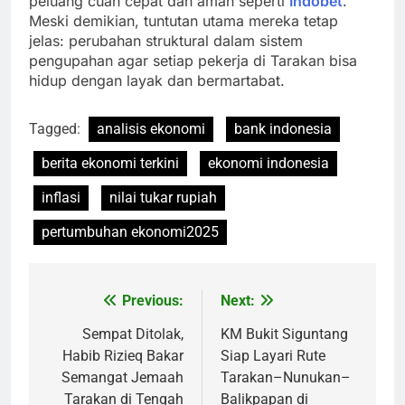
peluang cuan cepat dan aman seperti
Indobet
.
Meski demikian, tuntutan utama mereka tetap
jelas: perubahan struktural dalam sistem
pengupahan agar setiap pekerja di Tarakan bisa
hidup dengan layak dan bermartabat.
Tagged:
analisis ekonomi
bank indonesia
berita ekonomi terkini
ekonomi indonesia
inflasi
nilai tukar rupiah
pertumbuhan ekonomi2025
Previous:
Next:
Post
navigation
Sempat Ditolak,
KM Bukit Siguntang
Habib Rizieq Bakar
Siap Layari Rute
Semangat Jemaah
Tarakan–Nunukan–
Tarakan di Tengah
Balikpapan di