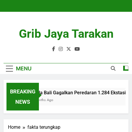
Skip
to
content
Grib Jaya Tarakan
MENU
BREAKING
Polda Bali Gagalkan Peredaran 1.284 Ekstasi di 
4 Months Ago
NEWS
Home
fakta terungkap