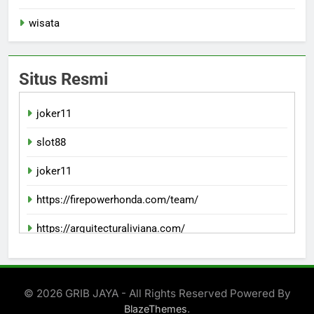
wisata
Situs Resmi
joker11
slot88
joker11
https://firepowerhonda.com/team/
https://arquitecturaliviana.com/
indowin 88jp
© 2026 GRIB JAYA - All Rights Reserved Powered By
.
BlazeThemes