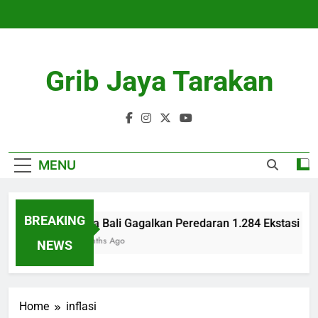
Skip
to
content
Grib Jaya Tarakan
MENU
BREAKING
Polda Bali Gagalkan Peredaran 1.284 Ekstasi di K
4 Months Ago
NEWS
Home
inflasi