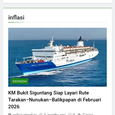
inflasi
EKONOMI
KM Bukit Siguntang Siap Layari Rute
Tarakan–Nunukan–Balikpapan di Februari
2026
gribjayatarakan
6 months ago
0
2 mins